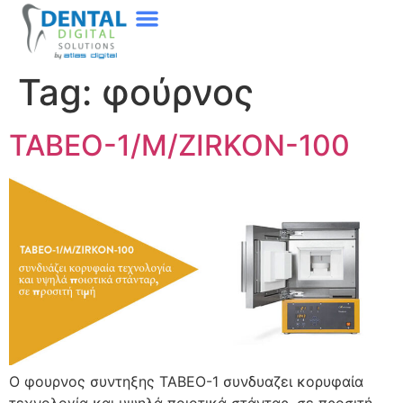
Tag:
φούρνος
TABEO-1/M/ZIRKON-100
Ο φουρνος συντηξης TABEO-1 συνδυαζει κορυφαία
τεχνολογία και υψηλά ποιοτικά στάνταρ, σε προσιτή