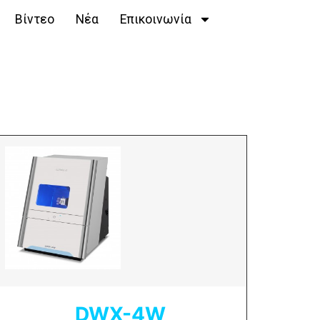
Βίντεο
Νέα
Επικοινωνία
DWX-4W